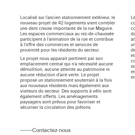
Localisé sur l’ancien stationnement extérieur, le
Le
nouveau projet de 42 logements vient combler
c
une dent creuse importante de la rue Maguire.
co
Les espaces commerciaux au rez-de-chaussée
da
participent à l’animation de la rue et contribue
at
à l’offre des commerces et services de
un
proximité pour les résidents du secteur.
de
et
Le projet nous apparait pertinent par son
co
emplacement central qui n’a nécessité aucune
st
démolition, aucune atteinte au patrimoine ni
et
aucune réduction d’aire verte. Le projet
et
propose un stationnement souterrain à la fois
aux nouveaux résidents mais également aux
visiteurs du secteur. Des supports à vélo sont
également offerts. Les aménagements
paysagers sont prévus pour favoriser et
sécuriser la circulation des piétons.
Contactez-nous