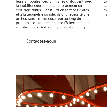
leurs ampoules, ces luminaires dialoguent avec
tout. La fluidité linéaire des luminaires agit
le mobilier courbe du bar et procurent un
comme un fil conducteur avec les autres
éclairage diffus. Construits en sections d'arcs
mobiliers de l'espace et habille le plafond de
et à la géométrie simple, ils ont nécessité une
m
orchestration minutieuse tout au long du
processus de fabrication jusqu'à l’assemblage
sur place. Les câbles de type aviation rouge,
Contactez-nous
Contactez-nous