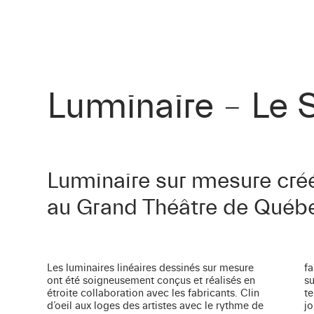
Luminaire – Le 
Luminaire sur mesure créé
au Grand Théâtre de Québ
Les luminaires linéaires dessinés sur mesure
faisant partie intégrante du design, ont été
ont été soigneusement conçus et réalisés en
suspendus en premier. Puis, une plate-forme
étroite collaboration avec les fabricants. Clin
temporaire a ensuite été mise en place pour
d’oeil aux loges des artistes avec le rythme de
joindre les sections et finalement rattacher le