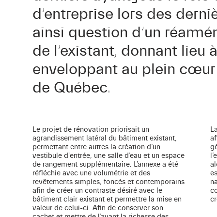
d’entreprise lors des derniè
ainsi question d’un réa
de l’existant, donnant lieu 
enveloppant au plein cœur 
de Québec.
Le projet de rénovation priorisait un
La
agrandissement latéral du bâtiment existant,
af
permettant entre autres la création d’un
gé
vestibule d'entrée, une salle d’eau et un espace
l’
de rangement supplémentaire. L’annexe a été
al
réfléchie avec une volumétrie et des
es
revêtements simples, foncés et contemporains
na
afin de créer un contraste désiré avec le
co
bâtiment clair existant et permettre la mise en
cr
valeur de celui-ci. Afin de conserver son
cachet et mettre de l’avant la richesse des