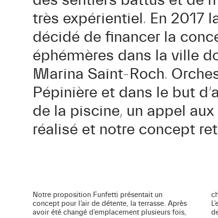
des sentiers battus et de 
très expérientiel. En 2017 l
décidé de financer la conc
éphémères dans la ville do
Marina Saint-Roch. Orchestr
Pépinière et dans le but d
de la piscine, un appel aux
réalisé et notre concept ret
Notre proposition Funfetti présentait un
choisis pour symboliser la magie de l’été.
concept pour l’air de détente, la terrasse. Après
L’ensemble des l’aménagement se décline par
avoir été changé d’emplacement plusieurs fois,
des modules aux géométries simples où l’on se