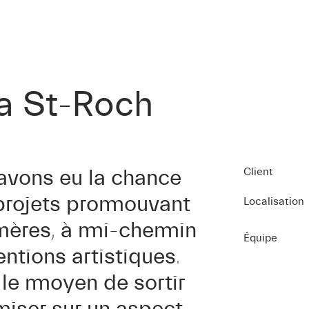
na St-Roch
 avons eu la chance
Client
s projets promouvant
Localisation
mères, à mi-chemin
Équipe
entions artistiques.
 le moyen de sortir